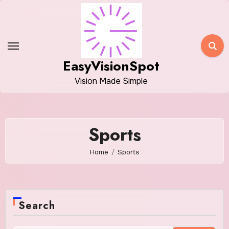
Skip
to
content
EasyVisionSpot
Vision Made Simple
Sports
Home
Sports
Search