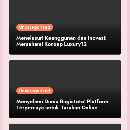
Uncategorized
Menelusuri Keanggunan dan Inovasi:
Memahami Konsep Luxury12
Uncategorized
Menyelami Dunia Bugistoto: Platform
Terpercaya untuk Taruhan Online