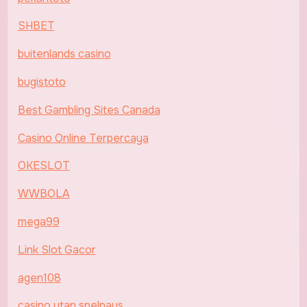
SHBET
buitenlands casino
bugistoto
Best Gambling Sites Canada
Casino Online Terpercaya
OKESLOT
WWBOLA
mega99
Link Slot Gacor
agen108
casino utan spelpaus