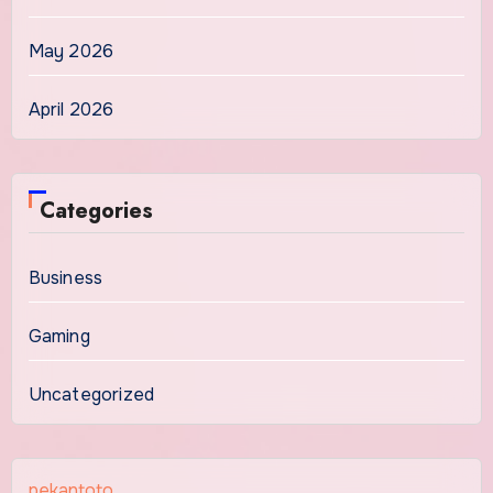
May 2026
April 2026
Categories
Business
Gaming
Uncategorized
pekantoto