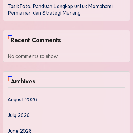
TasikToto: Panduan Lengkap untuk Memahami
Permainan dan Strategi Menang
Recent Comments
No comments to show.
Archives
August 2026
July 2026
June 2026