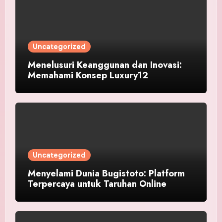
Uncategorized
Menelusuri Keanggunan dan Inovasi:
Memahami Konsep Luxury12
Uncategorized
Menyelami Dunia Bugistoto: Platform
Terpercaya untuk Taruhan Online