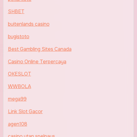
SHBET
buitenlands casino
bugistoto
Best Gambling Sites Canada
Casino Online Terpercaya
OKESLOT
WWBOLA
mega99
Link Slot Gacor
agen108
casino utan spelpaus