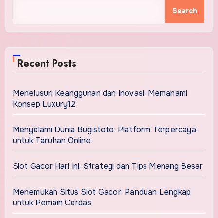
Search
Recent Posts
Menelusuri Keanggunan dan Inovasi: Memahami
Konsep Luxury12
Menyelami Dunia Bugistoto: Platform Terpercaya
untuk Taruhan Online
Slot Gacor Hari Ini: Strategi dan Tips Menang Besar
Menemukan Situs Slot Gacor: Panduan Lengkap
untuk Pemain Cerdas