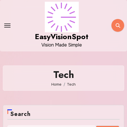
Skip
to
content
EasyVisionSpot
Vision Made Simple
Tech
Home
Tech
Search